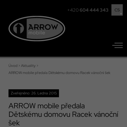
+420
604 444 343
CS
Úvod
>
Aktuality
>
ARROW mobile předala Dětskému domovu Racek vánoční šek
Zveřejněno: 26. Ledna 2015
ARROW mobile předala
Dětskému domovu Racek vánoční
šek